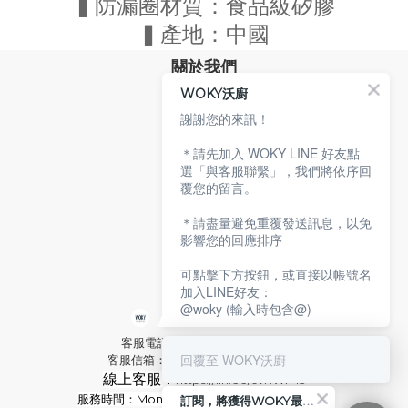
▍防漏圈材質：食品級矽膠
▍
產地：中國
關於我們
WOKY沃廚
品牌故事
專業技術
謝謝您的來訊！
環保沃廚
＊請先加入 WOKY LINE 好友點
顧客服務
選「與客服聯繫」，我們將依序回
覆您的留言。
服務條款
購物說明
＊請盡量避免重覆發送訊息，以免
隱私權政策
影響您的回應排序
聯絡沃廚
可點擊下方按鈕，或直接以帳號名
加入LINE好友：
@woky (輸入時包含@)
客服電話：02-2592-2921 分機9
回覆至 WOKY沃廚
客服信箱：service@woky.com.tw
線上客服：
https://lin.ee/cvRWrH3
服務時間：Mon-Fri
09:00-13:00 / 14:00-18:00
訂閱，將獲得WOKY最新消息