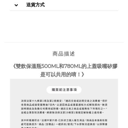
送貨方式
商品描述
《雙飲保溫瓶500ML和780ML的上蓋吸嘴矽膠
是可以共用的唷！》