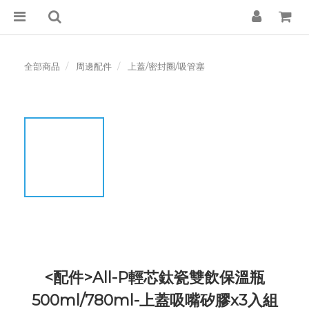
全部商品
周邊配件
上蓋/密封圈/吸管塞
<配件>All-P輕芯鈦瓷雙飲保溫瓶
500ml/780ml-上蓋吸嘴矽膠x3入組