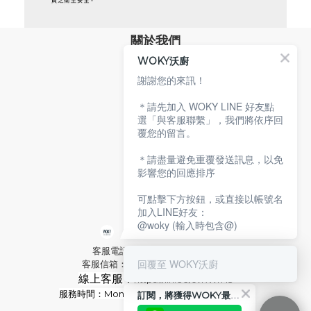
關於我們
WOKY沃廚
品牌故事
專業技術
謝謝您的來訊！
環保沃廚
＊請先加入 WOKY LINE 好友點
顧客服務
選「與客服聯繫」，我們將依序回
覆您的留言。
服務條款
購物說明
＊請盡量避免重覆發送訊息，以免
隱私權政策
影響您的回應排序
聯絡沃廚
可點擊下方按鈕，或直接以帳號名
加入LINE好友：
@woky (輸入時包含@)
客服電話：02-2592-2921 分機9
回覆至 WOKY沃廚
客服信箱：service@woky.com.tw
線上客服：
https://lin.ee/cvRWrH3
服務時間：Mon-Fri
09:00-13:00 / 14:00-18:00
訂閱，將獲得WOKY最新消息