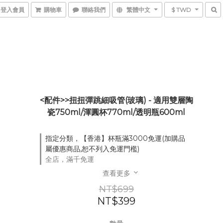
登入會員
購物車
聯絡我們
繁體中文
$ TWD
<配件>>扭扭彈跳細吸管(玻璃) - 適用雙層陶
瓷750ml/渾圓杯770ml/透明瓶600ml
指定分類，【香港】杯瓶滿3000免運(加購品
屬優惠商品,恕不列入免運門檻)
全店，滿千免運
查看更多
NT$699
NT$399