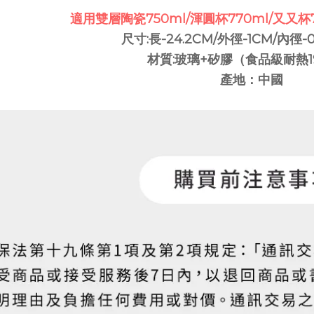
適用雙層陶瓷750ml/渾圓杯770ml/又又杯7
尺寸:長-24.2CM/外徑-1CM/內徑-0.
材質:玻璃+矽膠（食品級耐熱1
產地：中國